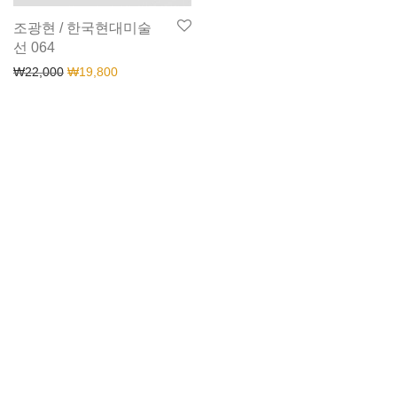
조광현 / 한국현대미술
선 064
₩
22,000
₩
19,800