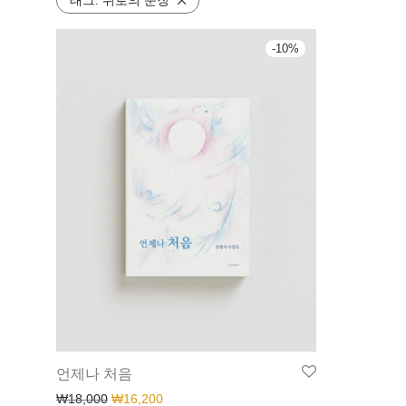
태그:
위로의 문장
-
10
%
언제나 처음
₩
18,000
₩
16,200