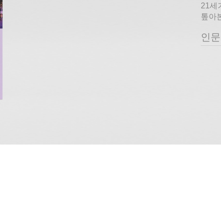
21세
톺아본
인문