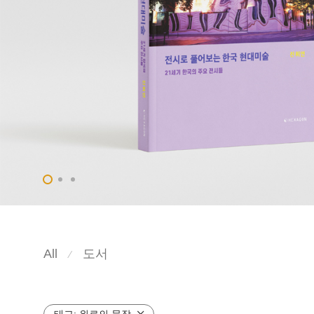
All
도서
⁄