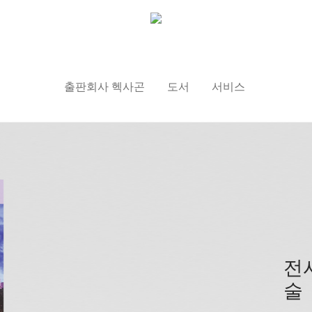
출판회사 헥사곤
도서
서비스
전
술