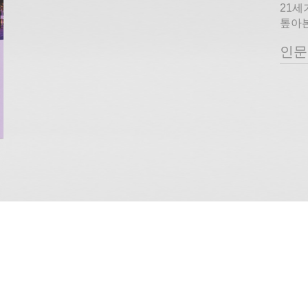
21세
톺아본
인문