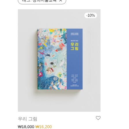
태그:
창의미술교육
-
10
%
우리 그림
₩
18,000
₩
16,200