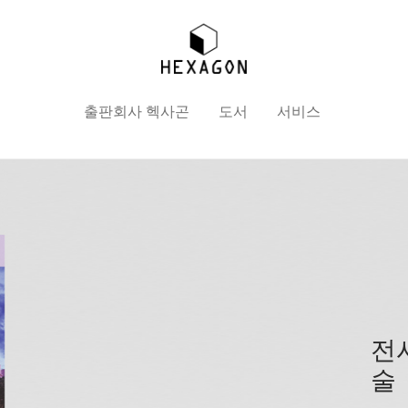
출판회사 헥사곤
도서
서비스
전
술