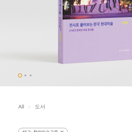
All
도서
⁄